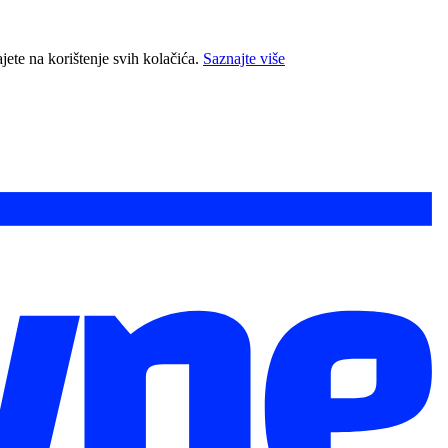
jete na korištenje svih kolačića.
Saznajte više