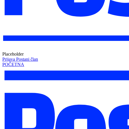
Placeholder
Prijava
Postani član
POČETNA