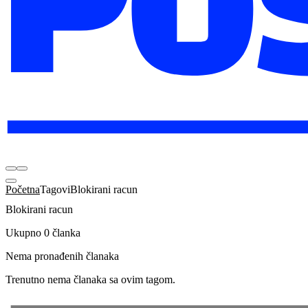
Početna
Tagovi
Blokirani racun
Blokirani racun
Ukupno 0 članka
Nema pronađenih članaka
Trenutno nema članaka sa ovim tagom.