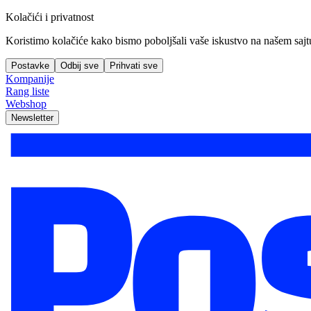
Kolačići i privatnost
Koristimo kolačiće kako bismo poboljšali vaše iskustvo na našem sajtu, 
Postavke
Odbij sve
Prihvati sve
Kompanije
Rang liste
Webshop
Newsletter