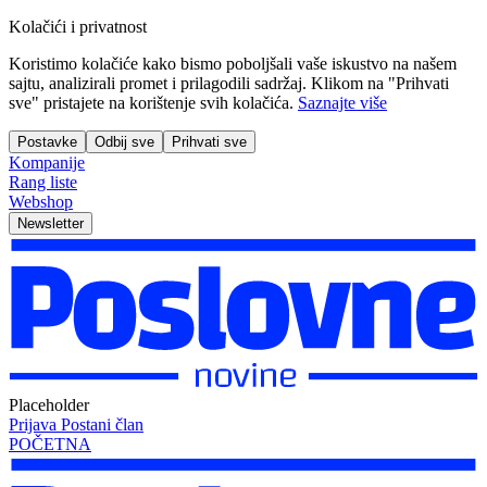
Kolačići i privatnost
Koristimo kolačiće kako bismo poboljšali vaše iskustvo na našem
sajtu, analizirali promet i prilagodili sadržaj. Klikom na "Prihvati
sve" pristajete na korištenje svih kolačića.
Saznajte više
Postavke
Odbij sve
Prihvati sve
Kompanije
Rang liste
Webshop
Newsletter
Placeholder
Prijava
Postani član
POČETNA