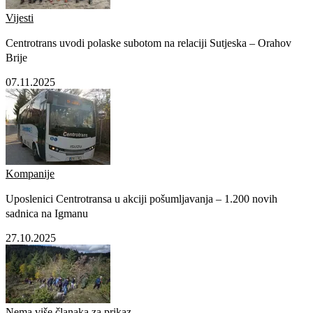
Vijesti
Centrotrans uvodi polaske subotom na relaciji Sutjeska – Orahov
Brije
07.11.2025
Kompanije
Uposlenici Centrotransa u akciji pošumljavanja – 1.200 novih
sadnica na Igmanu
27.10.2025
Nema više članaka za prikaz.