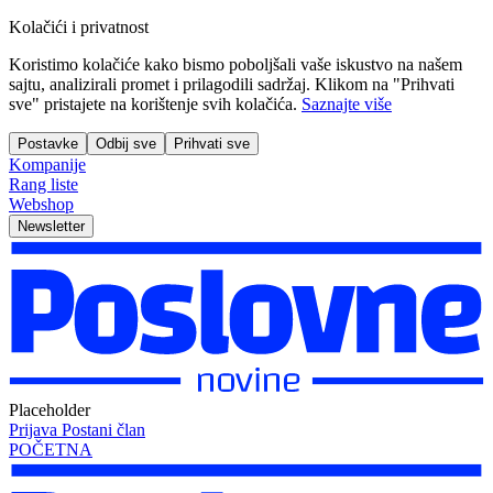
Kolačići i privatnost
Koristimo kolačiće kako bismo poboljšali vaše iskustvo na našem
sajtu, analizirali promet i prilagodili sadržaj. Klikom na "Prihvati
sve" pristajete na korištenje svih kolačića.
Saznajte više
Postavke
Odbij sve
Prihvati sve
Kompanije
Rang liste
Webshop
Newsletter
Placeholder
Prijava
Postani član
POČETNA