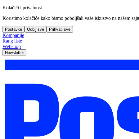
Kolačići i privatnost
Koristimo kolačiće kako bismo poboljšali vaše iskustvo na našem sajtu, 
Postavke
Odbij sve
Prihvati sve
Kompanije
Rang liste
Webshop
Newsletter