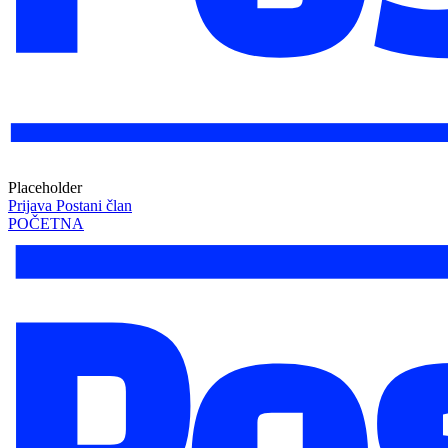
Placeholder
Prijava
Postani član
POČETNA