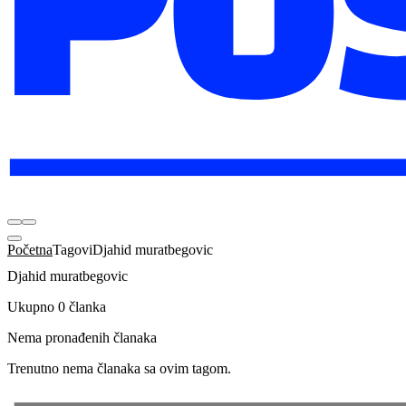
Početna
Tagovi
Djahid muratbegovic
Djahid muratbegovic
Ukupno 0 članka
Nema pronađenih članaka
Trenutno nema članaka sa ovim tagom.