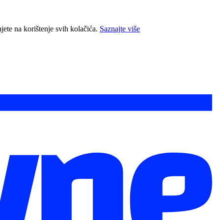
jete na korištenje svih kolačića.
Saznajte više