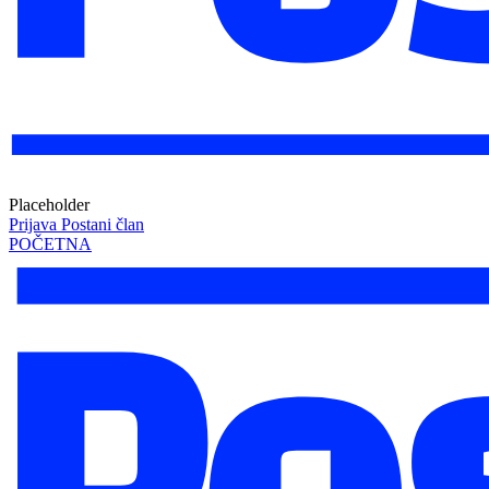
Placeholder
Prijava
Postani član
POČETNA