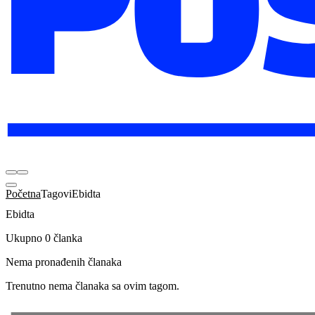
Početna
Tagovi
Ebidta
Ebidta
Ukupno 0 članka
Nema pronađenih članaka
Trenutno nema članaka sa ovim tagom.