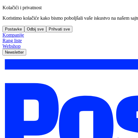
Kolačići i privatnost
Koristimo kolačiće kako bismo poboljšali vaše iskustvo na našem sajtu, 
Postavke
Odbij sve
Prihvati sve
Kompanije
Rang liste
Webshop
Newsletter