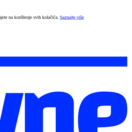
jete na korištenje svih kolačića.
Saznajte više