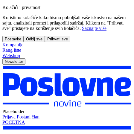
Kolačići i privatnost
Koristimo kolačiće kako bismo poboljšali vaše iskustvo na našem
sajtu, analizirali promet i prilagodili sadržaj. Klikom na "Prihvati
sve" pristajete na korištenje svih kolačića.
Saznajte više
Postavke
Odbij sve
Prihvati sve
Kompanije
Rang liste
Webshop
Newsletter
Placeholder
Prijava
Postani član
POČETNA