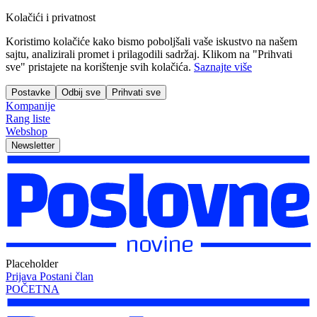
Kolačići i privatnost
Koristimo kolačiće kako bismo poboljšali vaše iskustvo na našem
sajtu, analizirali promet i prilagodili sadržaj. Klikom na "Prihvati
sve" pristajete na korištenje svih kolačića.
Saznajte više
Postavke
Odbij sve
Prihvati sve
Kompanije
Rang liste
Webshop
Newsletter
Placeholder
Prijava
Postani član
POČETNA