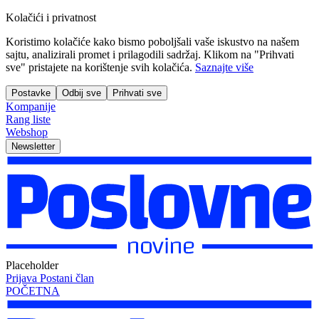
Kolačići i privatnost
Koristimo kolačiće kako bismo poboljšali vaše iskustvo na našem
sajtu, analizirali promet i prilagodili sadržaj. Klikom na "Prihvati
sve" pristajete na korištenje svih kolačića.
Saznajte više
Postavke
Odbij sve
Prihvati sve
Kompanije
Rang liste
Webshop
Newsletter
Placeholder
Prijava
Postani član
POČETNA