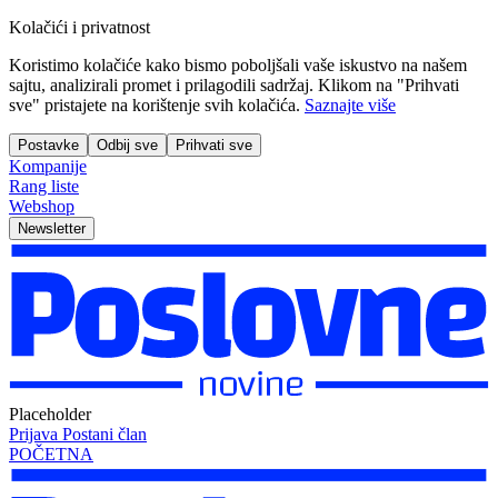
Kolačići i privatnost
Koristimo kolačiće kako bismo poboljšali vaše iskustvo na našem
sajtu, analizirali promet i prilagodili sadržaj. Klikom na "Prihvati
sve" pristajete na korištenje svih kolačića.
Saznajte više
Postavke
Odbij sve
Prihvati sve
Kompanije
Rang liste
Webshop
Newsletter
Placeholder
Prijava
Postani član
POČETNA