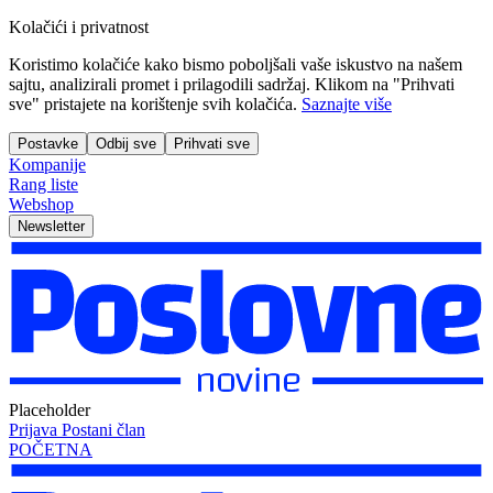
Kolačići i privatnost
Koristimo kolačiće kako bismo poboljšali vaše iskustvo na našem
sajtu, analizirali promet i prilagodili sadržaj. Klikom na "Prihvati
sve" pristajete na korištenje svih kolačića.
Saznajte više
Postavke
Odbij sve
Prihvati sve
Kompanije
Rang liste
Webshop
Newsletter
Placeholder
Prijava
Postani član
POČETNA