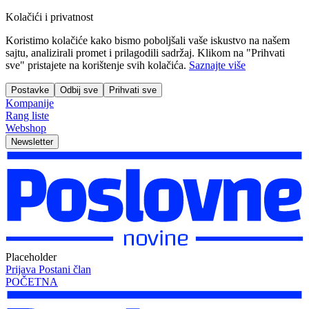
Kolačići i privatnost
Koristimo kolačiće kako bismo poboljšali vaše iskustvo na našem
sajtu, analizirali promet i prilagodili sadržaj. Klikom na "Prihvati
sve" pristajete na korištenje svih kolačića.
Saznajte više
Postavke
Odbij sve
Prihvati sve
Kompanije
Rang liste
Webshop
Newsletter
Placeholder
Prijava
Postani član
POČETNA