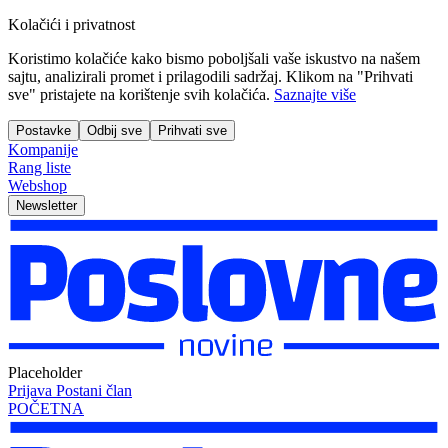
Kolačići i privatnost
Koristimo kolačiće kako bismo poboljšali vaše iskustvo na našem
sajtu, analizirali promet i prilagodili sadržaj. Klikom na "Prihvati
sve" pristajete na korištenje svih kolačića.
Saznajte više
Postavke
Odbij sve
Prihvati sve
Kompanije
Rang liste
Webshop
Newsletter
Placeholder
Prijava
Postani član
POČETNA