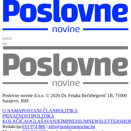
Poslovne novine d.o.o. © 2026 Dr. Fetaha Bećirbegović 1B, 71000
Sarajevo, BiH
O NAMA
POSTANI ČLAN
POLITIKA
PRIVATNOSTI
POLITIKA
KOLAČIĆA
OGLAŠAVANJE
IMPRESSUM
NEWSLETTER
SHO
Redakcija:
033 974 886
|
info@poslovnenovine.ba