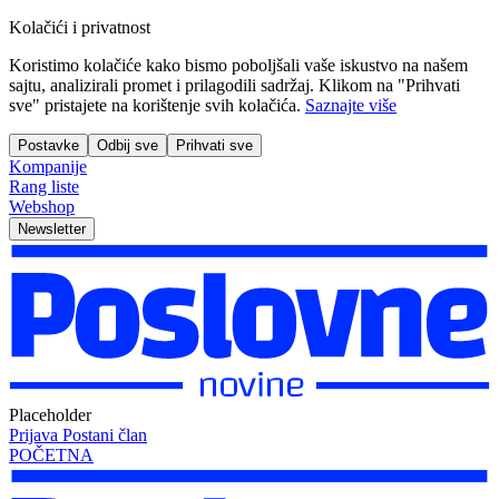
Kolačići i privatnost
Koristimo kolačiće kako bismo poboljšali vaše iskustvo na našem
sajtu, analizirali promet i prilagodili sadržaj. Klikom na "Prihvati
sve" pristajete na korištenje svih kolačića.
Saznajte više
Postavke
Odbij sve
Prihvati sve
Kompanije
Rang liste
Webshop
Newsletter
Placeholder
Prijava
Postani član
POČETNA