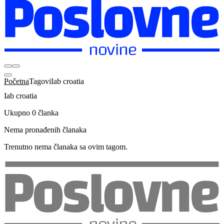
Početna
Tagovi
Iab croatia
Iab croatia
Ukupno 0 članka
Nema pronađenih članaka
Trenutno nema članaka sa ovim tagom.