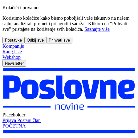
Kolačići i privatnost
Koristimo kolačiće kako bismo poboljšali vaše iskustvo na našem
sajtu, analizirali promet i prilagodili sadržaj. Klikom na "Prihvati
sve" pristajete na korištenje svih kolačića.
Saznajte više
Postavke
Odbij sve
Prihvati sve
Kompanije
Rang liste
Webshop
Newsletter
Placeholder
Prijava
Postani član
POČETNA