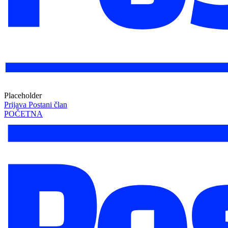
Placeholder
Prijava
Postani član
POČETNA