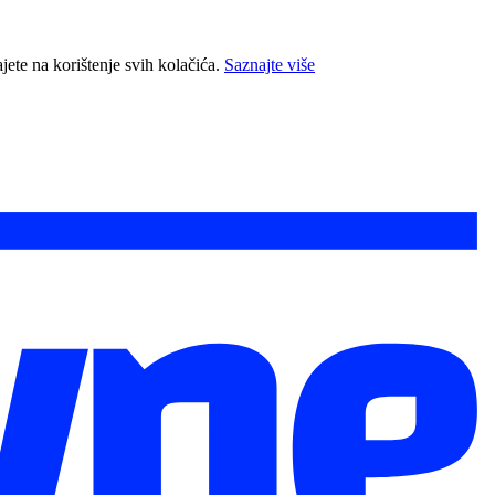
jete na korištenje svih kolačića.
Saznajte više