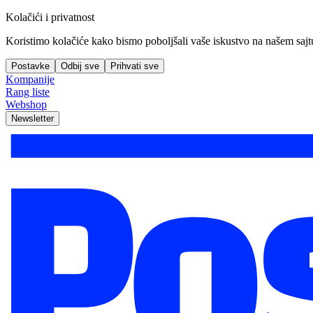
Kolačići i privatnost
Koristimo kolačiće kako bismo poboljšali vaše iskustvo na našem sajtu, 
Postavke
Odbij sve
Prihvati sve
Kompanije
Rang liste
Webshop
Newsletter