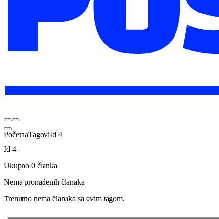
Početna
Tagovi
Id 4
Id 4
Ukupno 0 članka
Nema pronađenih članaka
Trenutno nema članaka sa ovim tagom.