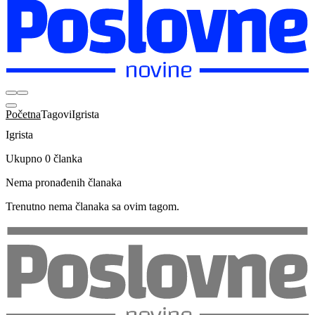
Početna
Tagovi
Igrista
Igrista
Ukupno 0 članka
Nema pronađenih članaka
Trenutno nema članaka sa ovim tagom.