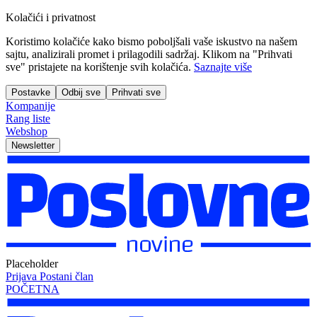
Kolačići i privatnost
Koristimo kolačiće kako bismo poboljšali vaše iskustvo na našem
sajtu, analizirali promet i prilagodili sadržaj. Klikom na "Prihvati
sve" pristajete na korištenje svih kolačića.
Saznajte više
Postavke
Odbij sve
Prihvati sve
Kompanije
Rang liste
Webshop
Newsletter
Placeholder
Prijava
Postani član
POČETNA