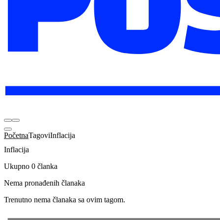
Početna
Tagovi
Inflacija
Inflacija
Ukupno 0 članka
Nema pronađenih članaka
Trenutno nema članaka sa ovim tagom.