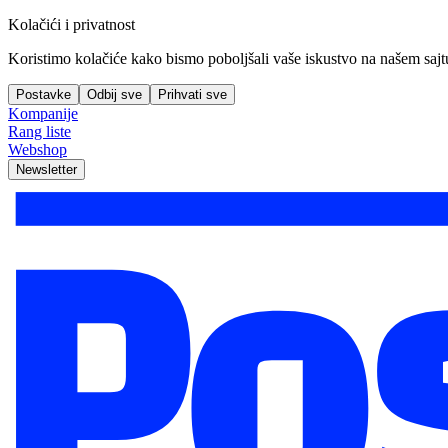
Kolačići i privatnost
Koristimo kolačiće kako bismo poboljšali vaše iskustvo na našem sajtu, 
Postavke
Odbij sve
Prihvati sve
Kompanije
Rang liste
Webshop
Newsletter