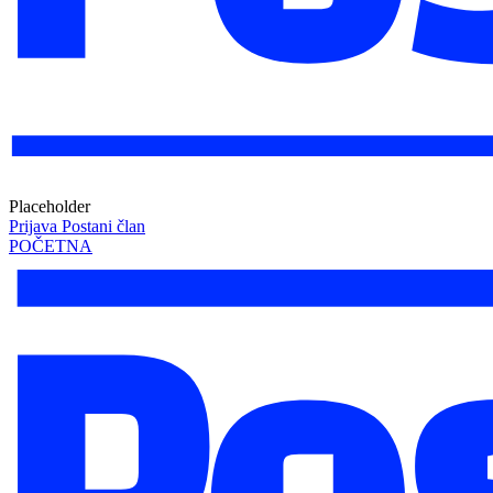
Placeholder
Prijava
Postani član
POČETNA