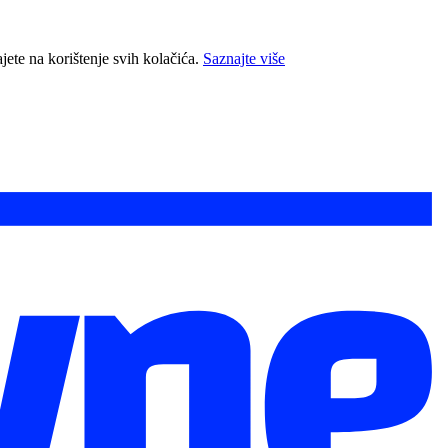
jete na korištenje svih kolačića.
Saznajte više