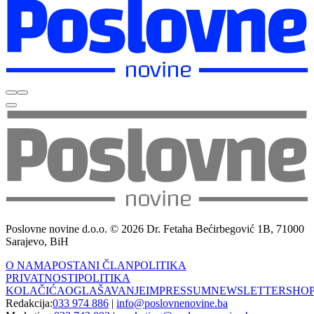
Poslovne novine d.o.o. © 2026 Dr. Fetaha Bećirbegović 1B, 71000
Sarajevo, BiH
O NAMA
POSTANI ČLAN
POLITIKA
PRIVATNOSTI
POLITIKA
KOLAČIĆA
OGLAŠAVANJE
IMPRESSUM
NEWSLETTER
SHO
Redakcija:
033 974 886
|
info@poslovnenovine.ba