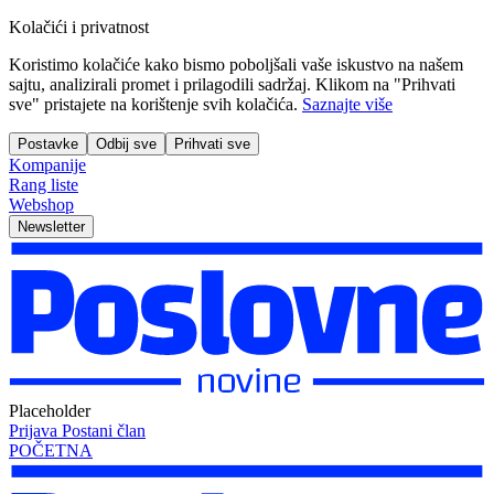
Kolačići i privatnost
Koristimo kolačiće kako bismo poboljšali vaše iskustvo na našem
sajtu, analizirali promet i prilagodili sadržaj. Klikom na "Prihvati
sve" pristajete na korištenje svih kolačića.
Saznajte više
Postavke
Odbij sve
Prihvati sve
Kompanije
Rang liste
Webshop
Newsletter
Placeholder
Prijava
Postani član
POČETNA