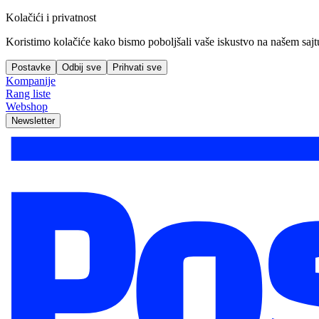
Kolačići i privatnost
Koristimo kolačiće kako bismo poboljšali vaše iskustvo na našem sajtu, 
Postavke
Odbij sve
Prihvati sve
Kompanije
Rang liste
Webshop
Newsletter