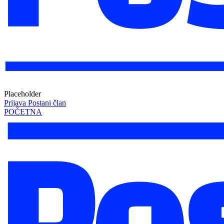
Placeholder
Prijava
Postani član
POČETNA