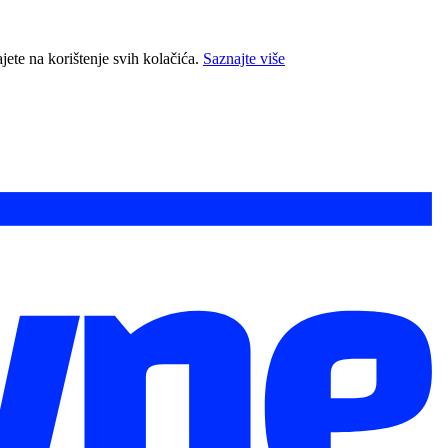
jete na korištenje svih kolačića.
Saznajte više