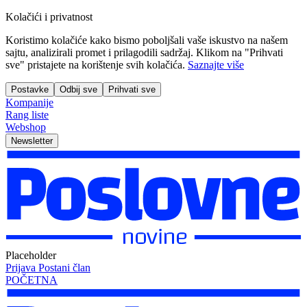
Kolačići i privatnost
Koristimo kolačiće kako bismo poboljšali vaše iskustvo na našem
sajtu, analizirali promet i prilagodili sadržaj. Klikom na "Prihvati
sve" pristajete na korištenje svih kolačića.
Saznajte više
Postavke
Odbij sve
Prihvati sve
Kompanije
Rang liste
Webshop
Newsletter
Placeholder
Prijava
Postani član
POČETNA