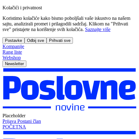
Kolačići i privatnost
Koristimo kolačiće kako bismo poboljšali vaše iskustvo na našem
sajtu, analizirali promet i prilagodili sadržaj. Klikom na "Prihvati
sve" pristajete na korištenje svih kolačića.
Saznajte više
Postavke
Odbij sve
Prihvati sve
Kompanije
Rang liste
Webshop
Newsletter
Placeholder
Prijava
Postani član
POČETNA