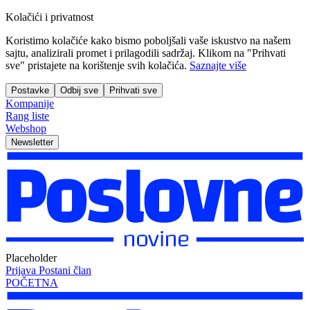
Kolačići i privatnost
Koristimo kolačiće kako bismo poboljšali vaše iskustvo na našem
sajtu, analizirali promet i prilagodili sadržaj. Klikom na "Prihvati
sve" pristajete na korištenje svih kolačića.
Saznajte više
Postavke
Odbij sve
Prihvati sve
Kompanije
Rang liste
Webshop
Newsletter
Placeholder
Prijava
Postani član
POČETNA