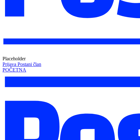
Placeholder
Prijava
Postani član
POČETNA