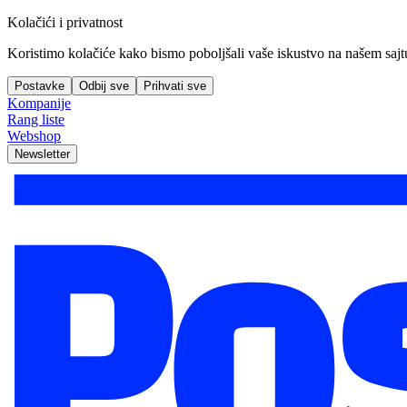
Kolačići i privatnost
Koristimo kolačiće kako bismo poboljšali vaše iskustvo na našem sajtu, 
Postavke
Odbij sve
Prihvati sve
Kompanije
Rang liste
Webshop
Newsletter