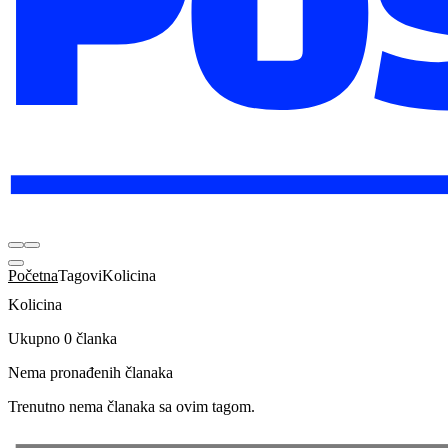
Početna
Tagovi
Kolicina
Kolicina
Ukupno 0 članka
Nema pronađenih članaka
Trenutno nema članaka sa ovim tagom.