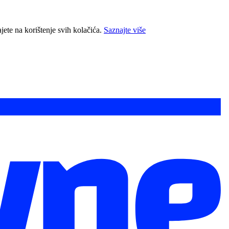
jete na korištenje svih kolačića.
Saznajte više