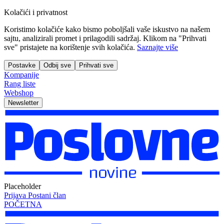
Kolačići i privatnost
Koristimo kolačiće kako bismo poboljšali vaše iskustvo na našem
sajtu, analizirali promet i prilagodili sadržaj. Klikom na "Prihvati
sve" pristajete na korištenje svih kolačića.
Saznajte više
Postavke
Odbij sve
Prihvati sve
Kompanije
Rang liste
Webshop
Newsletter
Placeholder
Prijava
Postani član
POČETNA