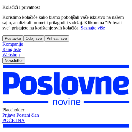
Kolačići i privatnost
Koristimo kolačiće kako bismo poboljšali vaše iskustvo na našem
sajtu, analizirali promet i prilagodili sadržaj. Klikom na "Prihvati
sve" pristajete na korištenje svih kolačića.
Saznajte više
Postavke
Odbij sve
Prihvati sve
Kompanije
Rang liste
Webshop
Newsletter
Placeholder
Prijava
Postani član
POČETNA