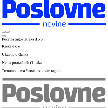
Početna
Tagovi
Kreka d o o
Kreka d o o
Ukupno 0 članka
Nema pronađenih članaka
Trenutno nema članaka sa ovim tagom.