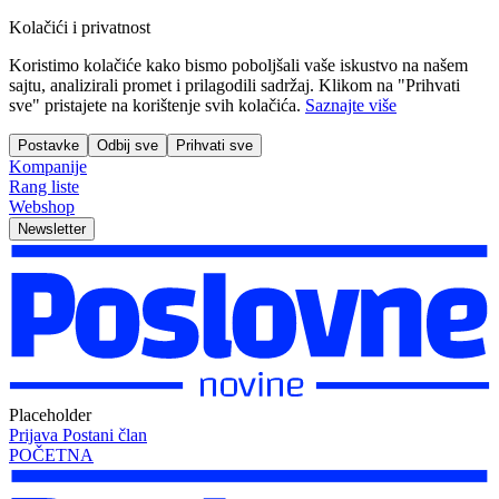
Kolačići i privatnost
Koristimo kolačiće kako bismo poboljšali vaše iskustvo na našem
sajtu, analizirali promet i prilagodili sadržaj. Klikom na "Prihvati
sve" pristajete na korištenje svih kolačića.
Saznajte više
Postavke
Odbij sve
Prihvati sve
Kompanije
Rang liste
Webshop
Newsletter
Placeholder
Prijava
Postani član
POČETNA