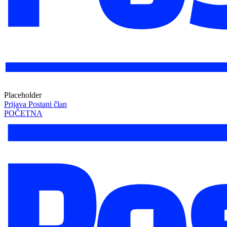
Placeholder
Prijava
Postani član
POČETNA