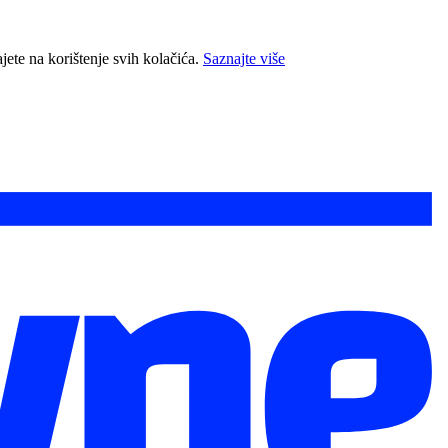
jete na korištenje svih kolačića.
Saznajte više