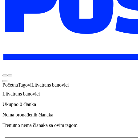
Početna
Tagovi
Litvatrans banovici
Litvatrans banovici
Ukupno 0 članka
Nema pronađenih članaka
Trenutno nema članaka sa ovim tagom.