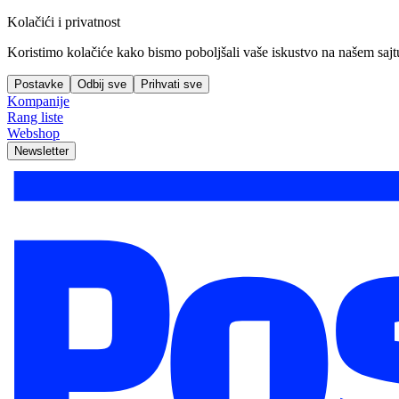
Kolačići i privatnost
Koristimo kolačiće kako bismo poboljšali vaše iskustvo na našem sajtu, 
Postavke
Odbij sve
Prihvati sve
Kompanije
Rang liste
Webshop
Newsletter