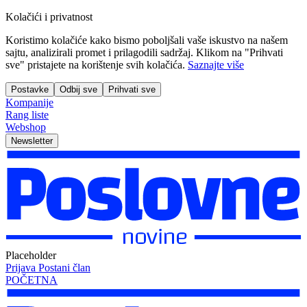
Kolačići i privatnost
Koristimo kolačiće kako bismo poboljšali vaše iskustvo na našem
sajtu, analizirali promet i prilagodili sadržaj. Klikom na "Prihvati
sve" pristajete na korištenje svih kolačića.
Saznajte više
Postavke
Odbij sve
Prihvati sve
Kompanije
Rang liste
Webshop
Newsletter
Placeholder
Prijava
Postani član
POČETNA