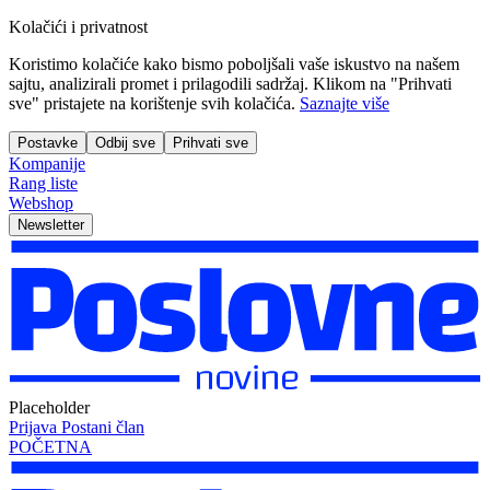
Kolačići i privatnost
Koristimo kolačiće kako bismo poboljšali vaše iskustvo na našem
sajtu, analizirali promet i prilagodili sadržaj. Klikom na "Prihvati
sve" pristajete na korištenje svih kolačića.
Saznajte više
Postavke
Odbij sve
Prihvati sve
Kompanije
Rang liste
Webshop
Newsletter
Placeholder
Prijava
Postani član
POČETNA