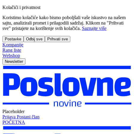
Kolačići i privatnost
Koristimo kolačiće kako bismo poboljšali vaše iskustvo na našem
sajtu, analizirali promet i prilagodili sadržaj. Klikom na "Prihvati
sve" pristajete na korištenje svih kolačića.
Saznajte više
Postavke
Odbij sve
Prihvati sve
Kompanije
Rang liste
Webshop
Newsletter
Placeholder
Prijava
Postani član
POČETNA