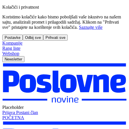
Kolačići i privatnost
Koristimo kolačiće kako bismo poboljšali vaše iskustvo na našem
sajtu, analizirali promet i prilagodili sadržaj. Klikom na "Prihvati
sve" pristajete na korištenje svih kolačića.
Saznajte više
Postavke
Odbij sve
Prihvati sve
Kompanije
Rang liste
Webshop
Newsletter
Placeholder
Prijava
Postani član
POČETNA