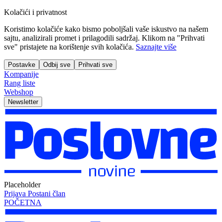
Kolačići i privatnost
Koristimo kolačiće kako bismo poboljšali vaše iskustvo na našem
sajtu, analizirali promet i prilagodili sadržaj. Klikom na "Prihvati
sve" pristajete na korištenje svih kolačića.
Saznajte više
Postavke
Odbij sve
Prihvati sve
Kompanije
Rang liste
Webshop
Newsletter
Placeholder
Prijava
Postani član
POČETNA