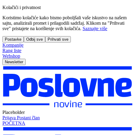
Kolačići i privatnost
Koristimo kolačiće kako bismo poboljšali vaše iskustvo na našem
sajtu, analizirali promet i prilagodili sadržaj. Klikom na "Prihvati
sve" pristajete na korištenje svih kolačića.
Saznajte više
Postavke
Odbij sve
Prihvati sve
Kompanije
Rang liste
Webshop
Newsletter
Placeholder
Prijava
Postani član
POČETNA