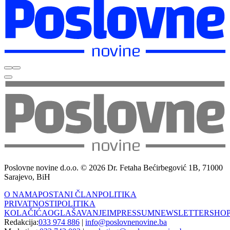
Poslovne novine d.o.o. © 2026 Dr. Fetaha Bećirbegović 1B, 71000
Sarajevo, BiH
O NAMA
POSTANI ČLAN
POLITIKA
PRIVATNOSTI
POLITIKA
KOLAČIĆA
OGLAŠAVANJE
IMPRESSUM
NEWSLETTER
SHO
Redakcija:
033 974 886
|
info@poslovnenovine.ba