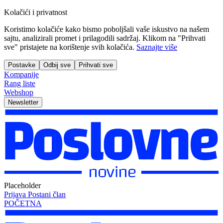
Kolačići i privatnost
Koristimo kolačiće kako bismo poboljšali vaše iskustvo na našem
sajtu, analizirali promet i prilagodili sadržaj. Klikom na "Prihvati
sve" pristajete na korištenje svih kolačića.
Saznajte više
Postavke
Odbij sve
Prihvati sve
Kompanije
Rang liste
Webshop
Newsletter
Placeholder
Prijava
Postani član
POČETNA