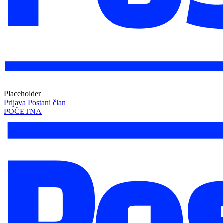
Placeholder
Prijava
Postani član
POČETNA