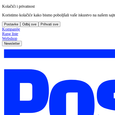
Kolačići i privatnost
Koristimo kolačiće kako bismo poboljšali vaše iskustvo na našem sajtu, 
Postavke
Odbij sve
Prihvati sve
Kompanije
Rang liste
Webshop
Newsletter