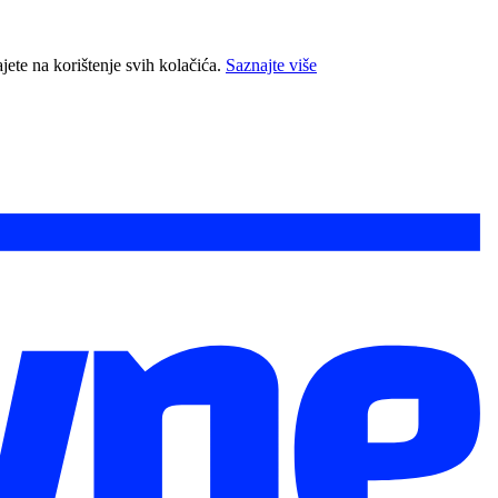
jete na korištenje svih kolačića.
Saznajte više