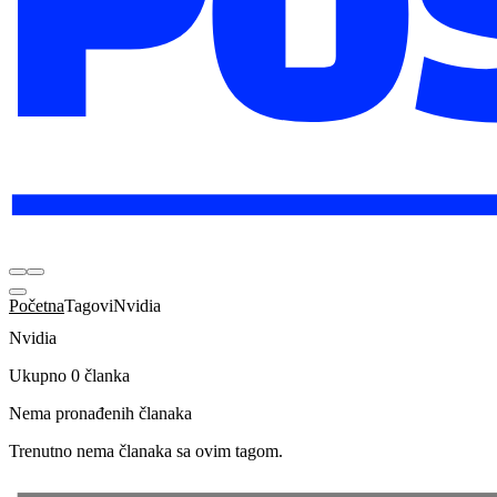
Početna
Tagovi
Nvidia
Nvidia
Ukupno 0 članka
Nema pronađenih članaka
Trenutno nema članaka sa ovim tagom.