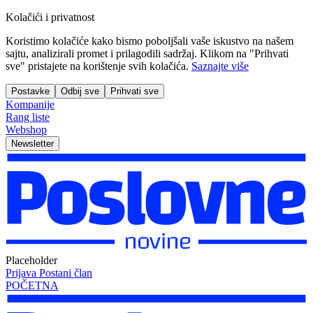
Kolačići i privatnost
Koristimo kolačiće kako bismo poboljšali vaše iskustvo na našem
sajtu, analizirali promet i prilagodili sadržaj. Klikom na "Prihvati
sve" pristajete na korištenje svih kolačića.
Saznajte više
Postavke
Odbij sve
Prihvati sve
Kompanije
Rang liste
Webshop
Newsletter
Placeholder
Prijava
Postani član
POČETNA