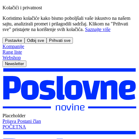
Kolačići i privatnost
Koristimo kolačiće kako bismo poboljšali vaše iskustvo na našem
sajtu, analizirali promet i prilagodili sadržaj. Klikom na "Prihvati
sve" pristajete na korištenje svih kolačića.
Saznajte više
Postavke
Odbij sve
Prihvati sve
Kompanije
Rang liste
Webshop
Newsletter
Placeholder
Prijava
Postani član
POČETNA