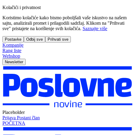
Kolačići i privatnost
Koristimo kolačiće kako bismo poboljšali vaše iskustvo na našem
sajtu, analizirali promet i prilagodili sadržaj. Klikom na "Prihvati
sve" pristajete na korištenje svih kolačića.
Saznajte više
Postavke
Odbij sve
Prihvati sve
Kompanije
Rang liste
Webshop
Newsletter
Placeholder
Prijava
Postani član
POČETNA