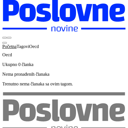
Početna
Tagovi
Oecd
Oecd
Ukupno 0 članka
Nema pronađenih članaka
Trenutno nema članaka sa ovim tagom.