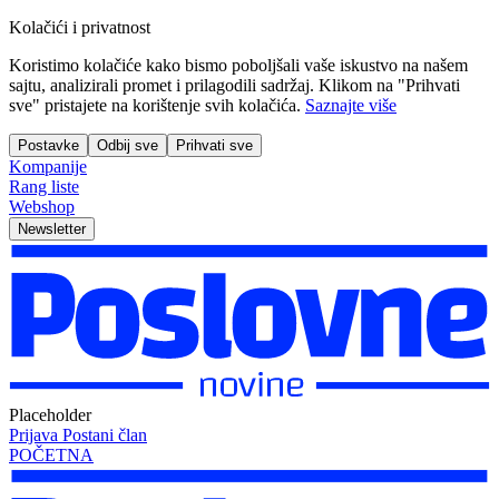
Kolačići i privatnost
Koristimo kolačiće kako bismo poboljšali vaše iskustvo na našem
sajtu, analizirali promet i prilagodili sadržaj. Klikom na "Prihvati
sve" pristajete na korištenje svih kolačića.
Saznajte više
Postavke
Odbij sve
Prihvati sve
Kompanije
Rang liste
Webshop
Newsletter
Placeholder
Prijava
Postani član
POČETNA