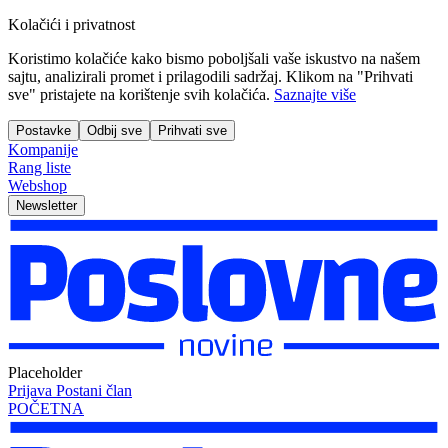
Kolačići i privatnost
Koristimo kolačiće kako bismo poboljšali vaše iskustvo na našem
sajtu, analizirali promet i prilagodili sadržaj. Klikom na "Prihvati
sve" pristajete na korištenje svih kolačića.
Saznajte više
Postavke
Odbij sve
Prihvati sve
Kompanije
Rang liste
Webshop
Newsletter
Placeholder
Prijava
Postani član
POČETNA