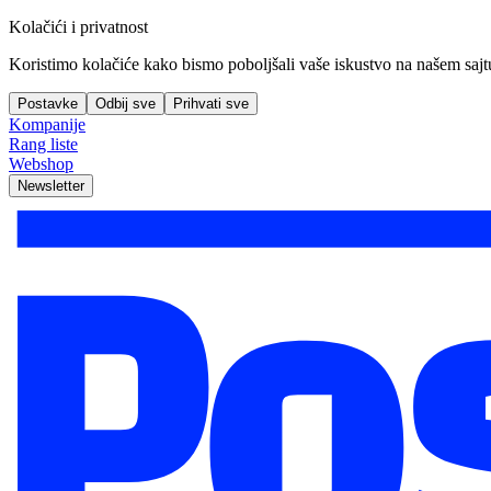
Kolačići i privatnost
Koristimo kolačiće kako bismo poboljšali vaše iskustvo na našem sajtu, 
Postavke
Odbij sve
Prihvati sve
Kompanije
Rang liste
Webshop
Newsletter