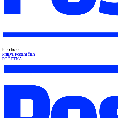
Placeholder
Prijava
Postani član
POČETNA