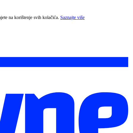
jete na korištenje svih kolačića.
Saznajte više