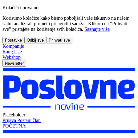
Kolačići i privatnost
Koristimo kolačiće kako bismo poboljšali vaše iskustvo na našem
sajtu, analizirali promet i prilagodili sadržaj. Klikom na "Prihvati
sve" pristajete na korištenje svih kolačića.
Saznajte više
Postavke
Odbij sve
Prihvati sve
Kompanije
Rang liste
Webshop
Newsletter
Placeholder
Prijava
Postani član
POČETNA