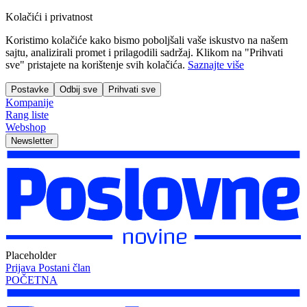
Kolačići i privatnost
Koristimo kolačiće kako bismo poboljšali vaše iskustvo na našem
sajtu, analizirali promet i prilagodili sadržaj. Klikom na "Prihvati
sve" pristajete na korištenje svih kolačića.
Saznajte više
Postavke
Odbij sve
Prihvati sve
Kompanije
Rang liste
Webshop
Newsletter
Placeholder
Prijava
Postani član
POČETNA