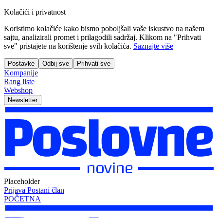
Kolačići i privatnost
Koristimo kolačiće kako bismo poboljšali vaše iskustvo na našem
sajtu, analizirali promet i prilagodili sadržaj. Klikom na "Prihvati
sve" pristajete na korištenje svih kolačića.
Saznajte više
Postavke
Odbij sve
Prihvati sve
Kompanije
Rang liste
Webshop
Newsletter
Placeholder
Prijava
Postani član
POČETNA