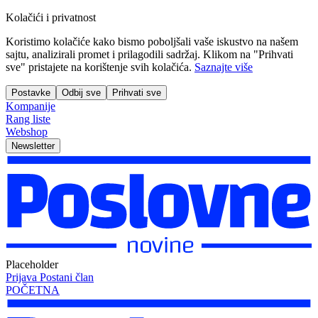
Kolačići i privatnost
Koristimo kolačiće kako bismo poboljšali vaše iskustvo na našem
sajtu, analizirali promet i prilagodili sadržaj. Klikom na "Prihvati
sve" pristajete na korištenje svih kolačića.
Saznajte više
Postavke
Odbij sve
Prihvati sve
Kompanije
Rang liste
Webshop
Newsletter
Placeholder
Prijava
Postani član
POČETNA