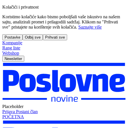
Kolačići i privatnost
Koristimo kolačiće kako bismo poboljšali vaše iskustvo na našem
sajtu, analizirali promet i prilagodili sadržaj. Klikom na "Prihvati
sve" pristajete na korištenje svih kolačića.
Saznajte više
Postavke
Odbij sve
Prihvati sve
Kompanije
Rang liste
Webshop
Newsletter
Placeholder
Prijava
Postani član
POČETNA