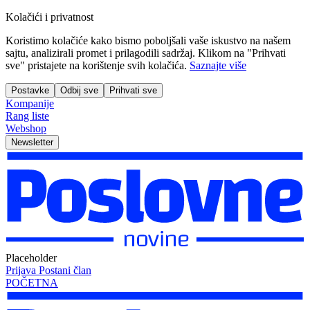
Kolačići i privatnost
Koristimo kolačiće kako bismo poboljšali vaše iskustvo na našem
sajtu, analizirali promet i prilagodili sadržaj. Klikom na "Prihvati
sve" pristajete na korištenje svih kolačića.
Saznajte više
Postavke
Odbij sve
Prihvati sve
Kompanije
Rang liste
Webshop
Newsletter
Placeholder
Prijava
Postani član
POČETNA