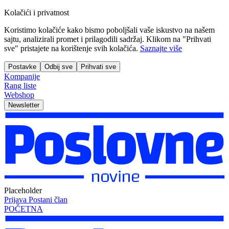
Kolačići i privatnost
Koristimo kolačiće kako bismo poboljšali vaše iskustvo na našem
sajtu, analizirali promet i prilagodili sadržaj. Klikom na "Prihvati
sve" pristajete na korištenje svih kolačića.
Saznajte više
Postavke
Odbij sve
Prihvati sve
Kompanije
Rang liste
Webshop
Newsletter
Placeholder
Prijava
Postani član
POČETNA