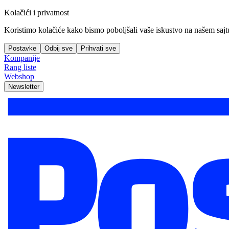
Kolačići i privatnost
Koristimo kolačiće kako bismo poboljšali vaše iskustvo na našem sajtu, 
Postavke
Odbij sve
Prihvati sve
Kompanije
Rang liste
Webshop
Newsletter