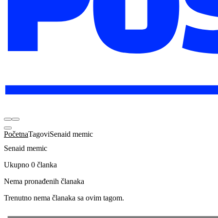
Početna
Tagovi
Senaid memic
Senaid memic
Ukupno 0 članka
Nema pronađenih članaka
Trenutno nema članaka sa ovim tagom.