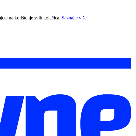
jete na korištenje svih kolačića.
Saznajte više