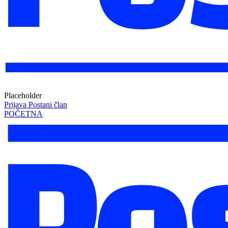
Placeholder
Prijava
Postani član
POČETNA