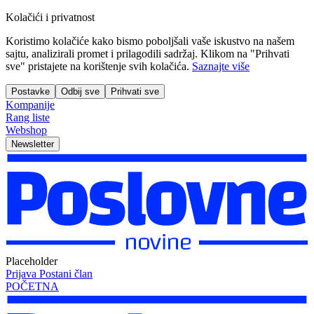
Kolačići i privatnost
Koristimo kolačiće kako bismo poboljšali vaše iskustvo na našem
sajtu, analizirali promet i prilagodili sadržaj. Klikom na "Prihvati
sve" pristajete na korištenje svih kolačića.
Saznajte više
Postavke
Odbij sve
Prihvati sve
Kompanije
Rang liste
Webshop
Newsletter
Placeholder
Prijava
Postani član
POČETNA